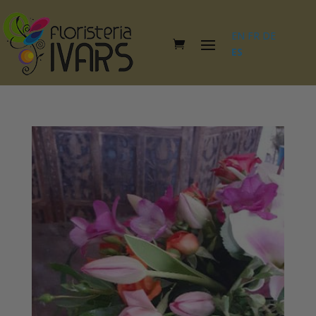
EN
FR
DE
ES