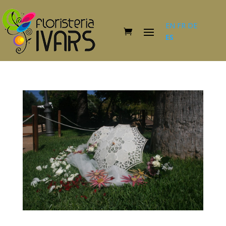
EN
FR
DE
ES