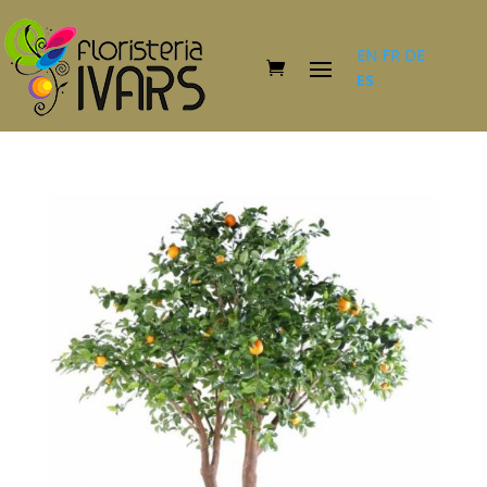
EN
FR
DE
ES