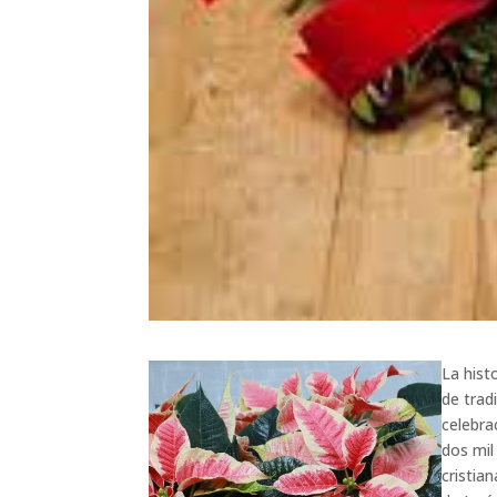
La hist
de trad
celebra
dos mil
cristia