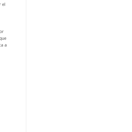
 el
or
 que
ta a