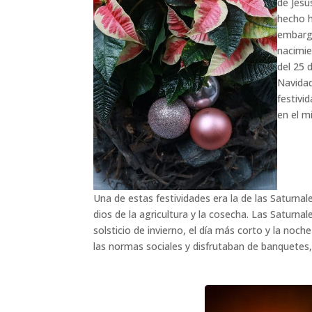
de Jesú
hecho h
embargo
nacimie
del 25 
Navidad
festivi
en el m
Una de estas festividades era la de las Saturna
dios de la agricultura y la cosecha. Las Saturnal
solsticio de invierno, el día más corto y la noc
las normas sociales y disfrutaban de banquetes, 