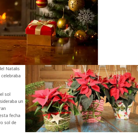
del Natalis
e celebraba
el sol
nsideraba un
eran
esta fecha
ro sol de