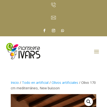
Inicio
/
Todo en artificial
/
Olivos artificiales
/ Olivo 170
cm mediterráneo, New buisson