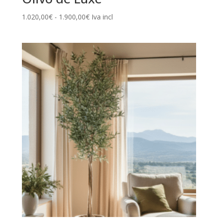
Rango
1.020,00
€
-
1.900,00
€
Iva incl
de
precios:
desde
1.020,00€
hasta
1.900,00€