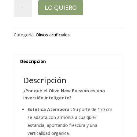
Olivo
LO QUIERO
170
cm
mediterráneo,
New
Categoría:
Olivos artificiales
buisson
cantidad
Descripción
Descripción
¿Por qué el Olivo New Buisson es una
inversión inteligente?
Estética Atemporal:
Su porte de 170 cm
se adapta con armonía a cualquier
estancia, aportando frescura y una
verticalidad orgánica.