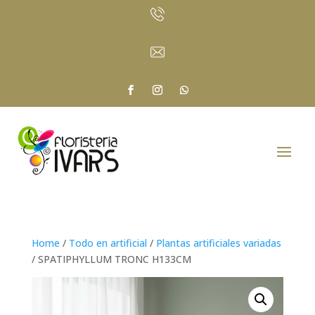
Home
/
Todo en artificial
/
Plantas artificiales variadas
/ SPATIPHYLLUM TRONC H133CM