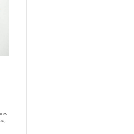
ores
po,