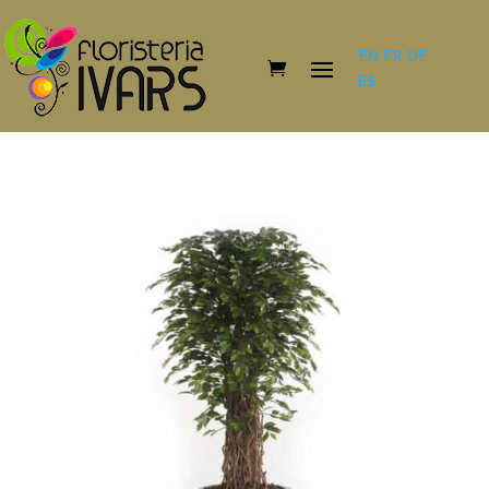
EN
FR
DE
ES