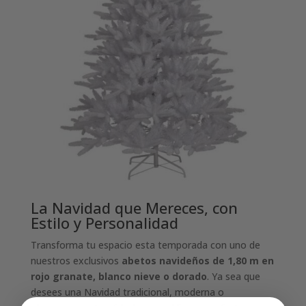
La Navidad que Mereces, con
Estilo y Personalidad
Transforma tu espacio esta temporada con uno de
nuestros exclusivos
abetos navideños de 1,80 m en
rojo granate, blanco nieve o dorado
. Ya sea que
desees una Navidad tradicional, moderna o