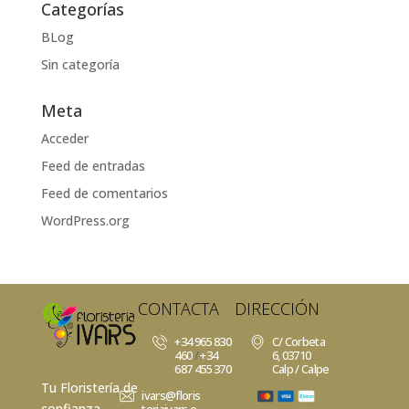
Categorías
BLog
Sin categoría
Meta
Acceder
Feed de entradas
Feed de comentarios
WordPress.org
CONTACTA
DIRECCIÓN
+34 965 830
C/ Corbeta
460
/
+34
6, 03710
687 455 370
Calp / Calpe
Tu Floristería de
ivars@floris
confianza