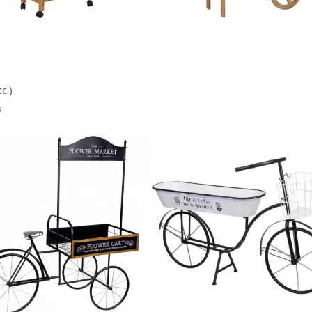
c.)
s