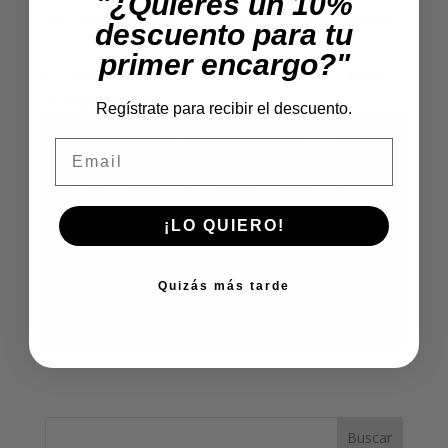
"¿Quieres un 10%
en seguir innovando y adoptándose a las necesidades
descuento para tu
cambiantes del mercado.
primer encargo?"
Confiamos que gracias a ti y todos nuestros clientes
se haga realidad.
Regístrate para recibir el descuento.
Email
¡LO QUIERO!
Quizás más tarde