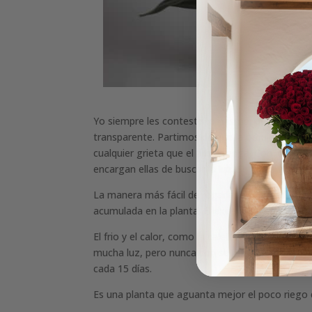
Yo siempre les contesto lo mismo, pueden crec
transparente. Partimos de que la orquídea es un p
cualquier grieta que el árbol tenga. Con lo cual 
encargan ellas de buscar la luz. Se alimentan ta
La manera más fácil de regarlas es dejando que
acumulada en la planta. El exceso de agua las p
El frio y el calor, como la calefacción acelera la
mucha luz, pero nunca con sol directo. Y regarl
cada 15 días.
Es una planta que aguanta mejor el poco riego q