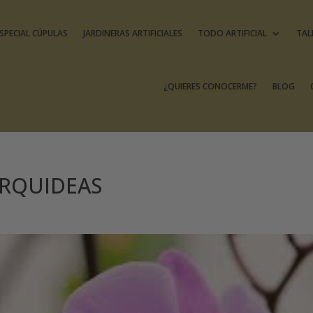
SPECIAL CÚPULAS
JARDINERAS ARTIFICIALES
TODO ARTIFICIAL
TAL
¿QUIERES CONOCERME?
BLOG
RQUIDEAS