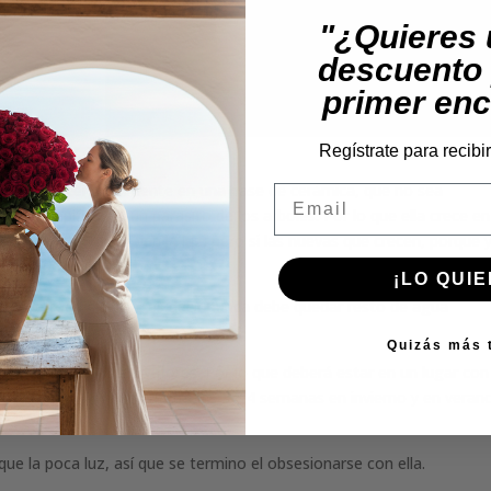
"¿Quieres
descuento 
primer en
Regístrate para recibi
er y florecer igualmente en una base de cerámica, que no sea
Email
lanta epifita, es un parasito de los arboles. Por lo que ella crece en
no todas sus raíces ven la luz, pero si las nuevas que crecen, porque 
mbién de la luz.
¡LO QUIE
 drene toda el agua, es decir nunca debe quedar resto de agua
udre.
Quizás más 
 caída de los capullos y flores. Por lo que deberá estar en un lugar con
a muy poco. Aconsejo entre las 3 y 4 semanas en invierno y en veran
ue la poca luz, así que se termino el obsesionarse con ella.