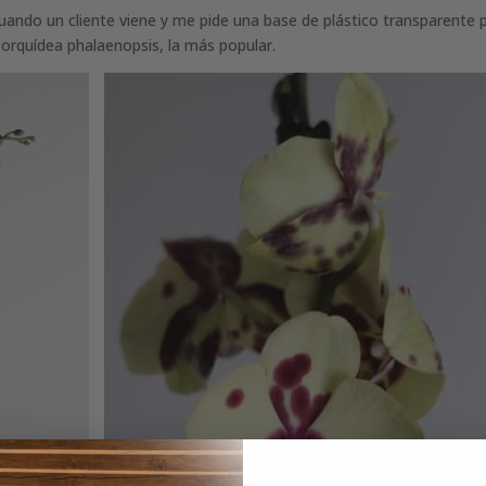
ando un cliente viene y me pide una base de plástico transparente 
 orquídea phalaenopsis, la más popular.