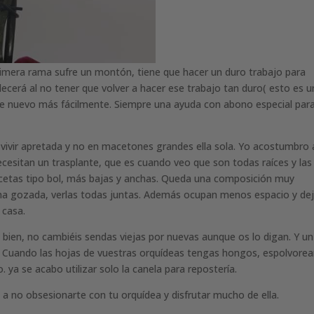
primera rama sufre un montón, tiene que hacer un duro trabajo para
adecerá al no tener que volver a hacer ese trabajo tan duro( esto es u
á de nuevo más fácilmente. Siempre una ayuda con abono especial par
 vivir apretada y no en macetones grandes ella sola. Yo acostumbro 
necesitan un trasplante, que es cuando veo que son todas raíces y las
cetas tipo bol, más bajas y anchas. Queda una composición muy
 una gozada, verlas todas juntas. Además ocupan menos espacio y de
e casa.
 bien, no cambiéis sendas viejas por nuevas aunque os lo digan. Y un
. Cuando las hojas de vuestras orquídeas tengas hongos, espolvorea
 ya se acabo utilizar solo la canela para repostería.
 no obsesionarte con tu orquídea y disfrutar mucho de ella.