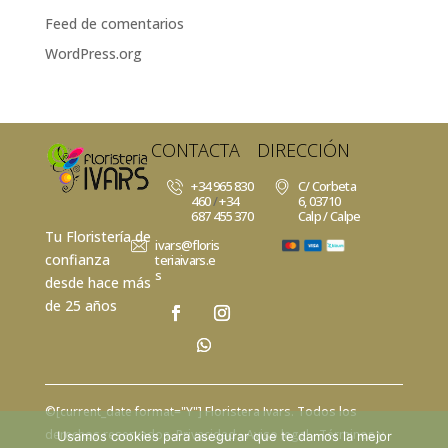
Feed de comentarios
WordPress.org
CONTACTA
DIRECCIÓN
+34 965 830
C/ Corbeta
460
/
+34
6, 03710
687 455 370
Calp / Calpe
Tu Floristería de
ivars@floris
confianza
teriaivars.e
s
desde hace más
de 25 años
©[current_date format="Y"]
Floristera Ivars
. Todos los
derechos reservados.
Privacidad
- Aviso legal -
Términos y
Usamos cookies para asegurar que te damos la mejor