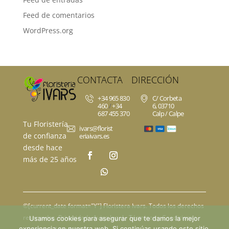
Feed de comentarios
WordPress.org
CONTACTA
DIRECCIÓN
+34 965 830
C/ Corbeta
460
/
+34
6, 03710
687 455 370
Calp / Calpe
Tu Floristería
ivars@florist
de confianza
eriaivars.es
desde hace
más de 25 años
©[current_date format="Y"]
Floristera Ivars
. Todos los derechos
reservados.
Privacidad
- Aviso legal -
Términos y Condiciones
Usamos cookies para asegurar que te damos la mejor
experiencia en nuestra web. Si continúas usando este sitio,