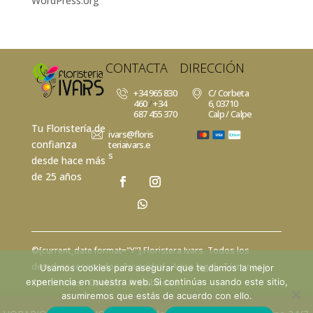
WordPress.org
CONTACTA
DIRECCIÓN
+34 965 830
C/ Corbeta
460
/
+34
6, 03710
687 455 370
Calp / Calpe
Tu Floristería de
ivars@floris
confianza
teriaivars.e
s
desde hace más
de 25 años
©[current_date format="Y"]
Floristera Ivars
. Todos los
derechos reservados.
Privacidad
- Aviso legal -
Términos y
Usamos cookies para asegurar que te damos la mejor
experiencia en nuestra web. Si continúas usando este sitio,
Condiciones -
Cookies
-
Acesibilidad
asumiremos que estás de acuerdo con ello.