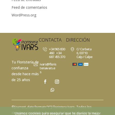
Feed de comentarios
WordPress.org
CONTACTA
DIRECCIÓN
+34 965 830
C/ Corbeta
460
/
+34
6, 03710
687 455 370
Calp / Calpe
Tu Floristería de
ivars@floris
confianza
teriaivars.e
s
desde hace más
de 25 años
©[current_date format="Y"]
Floristera Ivars
. Todos los
derechos reservados.
Privacidad
- Aviso legal -
Términos y
Usamos cookies para asegurar que te damos la mejor