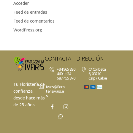
Acceder
Feed de entradas
Feed de comentarios
WordPress.org
CONTACTA
DIRECCIÓN
+34 965 830
C/ Corbeta
460
/
+34
6, 03710
687 455 370
Calp / Calpe
Tu Floristería de
ivars@floris
confianza
teriaivars.e
s
desde hace más
de 25 años