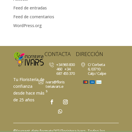
Feed de entradas
Feed de comentarios
WordPress.org
CONTACTA
DIRECCIÓN
+34 965 830
C/ Corbeta
460
/
+34
6, 03710
687 455 370
Calp / Calpe
Tu Floristería de
ivars@floris
confianza
teriaivars.e
s
desde hace más
de 25 años
©[current_date format="Y"]
Floristera Ivars
. Todos los