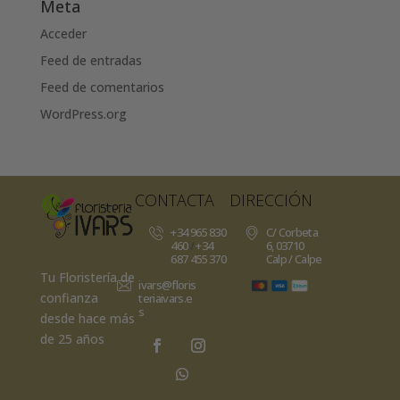
Meta
Acceder
Feed de entradas
Feed de comentarios
WordPress.org
CONTACTA
DIRECCIÓN
+34 965 830
C/ Corbeta
460
/
+34
6, 03710
687 455 370
Calp / Calpe
Tu Floristería de
ivars@floris
confianza
teriaivars.e
s
desde hace más
de 25 años