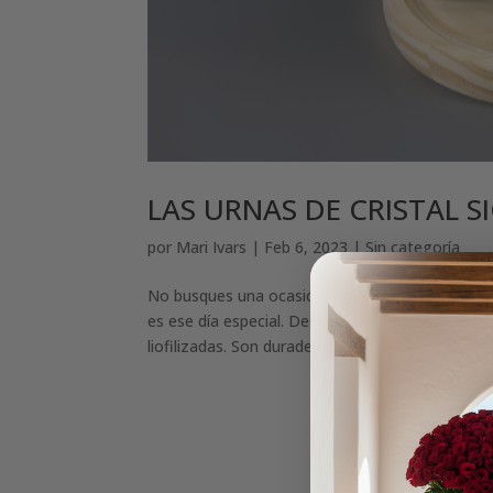
LAS URNAS DE CRISTAL 
por
Mari Ivars
|
Feb 6, 2023
|
Sin categoría
No busques una ocasión especial para regalar una
es ese día especial. Desde Floristeria Ivars, h
liofilizadas. Son duraderas no...