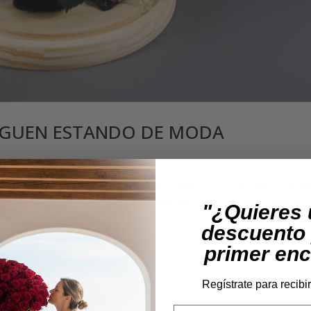
SIGUEN ESTANDO DE MODA
 Urna de cristal con una bonita rosa eterna en su interior, cualquier
acemos entregas a toda España de Urnas de cristal con rosas eternas
"¿Quieres
descuento 
primer en
Regístrate para recibi
Email