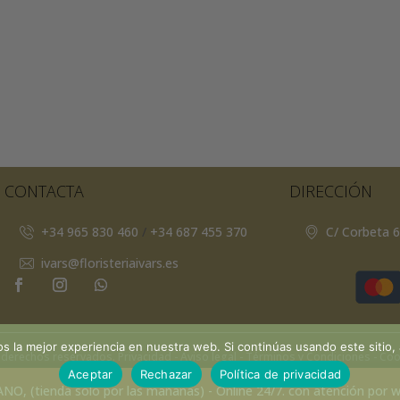
CONTACTA
DIRECCIÓN
+34 965 830 460
/
+34 687 455 370
C/ Corbeta 6
ivars@floristeriaivars.es
 la mejor experiencia en nuestra web. Si continúas usando este sitio,
s derechos reservados.
Privacidad
- Aviso legal -
Términos y Condiciones -
Coo
Aceptar
Rechazar
Política de privacidad
, (tienda solo por las mañanas) - Online 24/7. con atención por