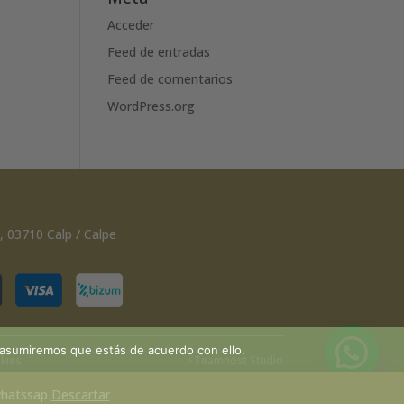
Acceder
Feed de entradas
Feed de comentarios
WordPress.org
, 03710 Calp / Calpe
 asumiremos que estás de acuerdo con ello.
kies
⚡
Teamhost
Studio
 whatssap
Descartar