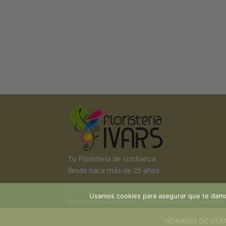
Tu Floristería de confianza
desde hace más de 25 años
Usamos cookies para asegurar que te damos
©[current_date format="Y"]
Floristera Ivars
. Todos lo
-
Acesibilidad
HORARIO DE VERANO