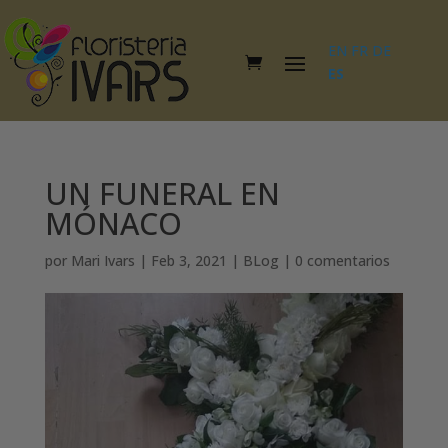
EN
FR
DE
ES
UN FUNERAL EN
MÓNACO
por
Mari Ivars
|
Feb 3, 2021
|
BLog
|
0 comentarios