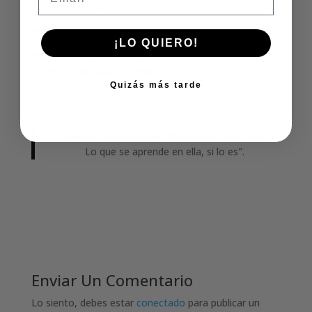
del funeral que, todo sea dicho, tampoco fue el dia
que me dijeron si no cinco días después.
¡LO QUIERO!
No quiero ni pensar en que condiciones estarían las
flores. O que paso con ellas.
Quizás más tarde
"Tener la razón en una situación, no lo es todo.
Lo que se aprende en ella, si lo es".
Enviar Un Comentario
Lo siento, debes estar
conectado
para publicar un